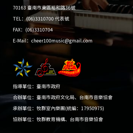
70163 臺南市東區裕和路36號
TEL：(06)3310700 代表號
FAX：(06)3310704
E-Mail：cheer100music@gmail.com
指導單位：臺南市政府
2026大台南國際音樂大賽
合辦單位：臺南市政府文化局、台南市音樂協會
承辦單位：牧群室內樂團(統編：17950975)
2025-12-05 - 2026-01-18
協辦單位：牧群教育機構、台南市音樂協會
開放報名！