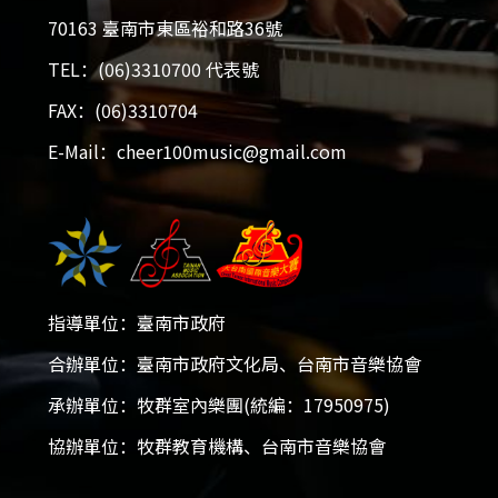
70163 臺南市東區裕和路36號
TEL：(06)3310700 代表號
FAX：(06)3310704
E-Mail：cheer100music@gmail.com
指導單位：臺南市政府
2026大台南國際音樂大賽
合辦單位：臺南市政府文化局、台南市音樂協會
承辦單位：牧群室內樂團(統編：17950975)
2025-12-05 - 2026-01-18
協辦單位：牧群教育機構、台南市音樂協會
開放報名！